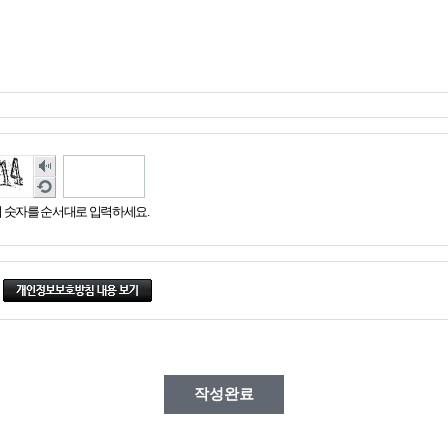
숫
자
새
음
로
 숫자를 순서대로 입력하세요.
성
고
듣
침
기
.