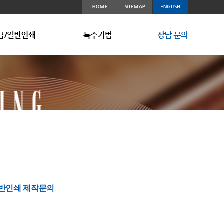
지 제작문의
안패키지
급/일반인쇄
보안설비
고객사
여권/ID카드
보안인쇄 제작문의
회사소식
특수기법
주권 (Stock)
찾아오시는길
고급/일반인쇄 제작문의
그밖의 보안 인쇄물
반인쇄 제작문의