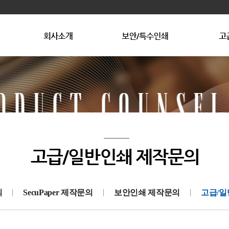
광인사소개
회사연혁
상품권
상품권 제작문의
수상내역
복사방해용지
조직도
복사방해용
보
고
의
SecuPaper 제작문의
보안인쇄 제작문의
고급/일