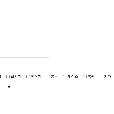
-
-
로그
월간지
전단지
봉투
케이스
복권
기
매