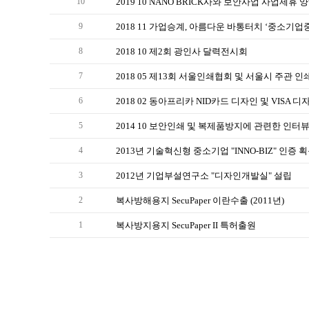
2019 10 NANO BRICK사와 보안사업 사업제휴
10
2018 11 가업승계, 아름다운 바통터치 ‘중소기
9
2018 10 제2회 광인사 달력전시회
8
2018 05 제13회 서울인쇄협회 및 서울시 주관 
7
2018 02 동아프리카 NID카드 디자인 및 VISA 디
6
2014 10 보안인쇄 및 복제품방지에 관련한 인터뷰
5
2013년 기술혁신형 중소기업 "INNO-BIZ" 인증 
4
2012년 기업부설연구소 "디자인개발실" 설립
3
복사방해용지 SecuPaper 이란수출 (2011년)
2
복사방지용지 SecuPaper II 특허출원
1