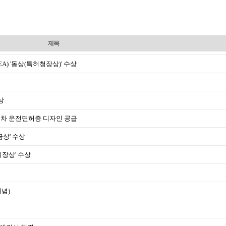
제목
REA) '동상(특허청장상)' 수상
상
자동차 운전면허증 디자인 공급
금상' 수상
의장상' 수상
기념)