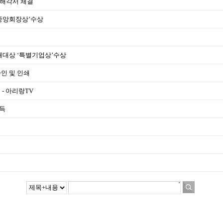
 양해각서 체결
업중앙회장상’수상
인쇄대상 ‘특별기업상’수상
자인 및 인쇄
 - 아리랑TV
획득