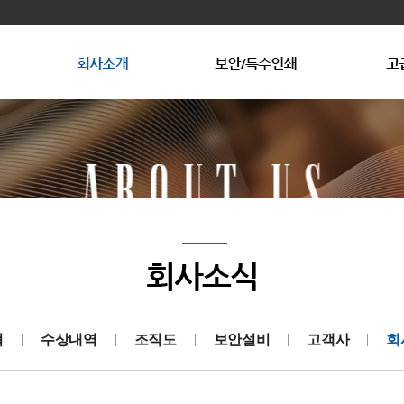
광인사소개
회사연혁
상품권
상품권 제작문의
수상내역
복사방해용지
조직도
복사방해용
보
고
혁
수상내역
조직도
보안설비
고객사
회