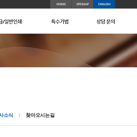
지 제작문의
안패키지
급/일반인쇄
보안설비
고객사
여권/ID카드
보안인쇄 제작문의
회사소식
특수기법
주권 (Stock)
찾아오시는길
고급/일반인쇄 제작문의
그밖의 보안 인쇄물
사소식
찾아오시는길