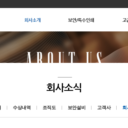
광인사소개
회사연혁
상품권
상품권 제작문의
수상내역
복사방해용지
조직도
복사방해용
보
고
혁
수상내역
조직도
보안설비
고객사
회