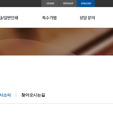
지 제작문의
안패키지
급/일반인쇄
보안설비
고객사
여권/ID카드
보안인쇄 제작문의
회사소식
특수기법
주권 (Stock)
찾아오시는길
고급/일반인쇄 제작문의
그밖의 보안 인쇄물
사소식
찾아오시는길